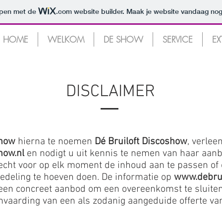
orpen met de
.com
website builder. Maak je website vandaag nog
HOME
WELKOM
DE SHOW
SERVICE
EX
Bruiloft DJ | Dé Bruiloft Discoshow | Bruiloft Di
DISCLAIMER
show
hierna te noemen
Dé Bruiloft Discoshow
, verlee
how.nl
en nodigt u uit kennis te nemen van haar aan
recht voor op elk moment de inhoud aan te passen of
deling te hoeven doen. De informatie op
www.debrui
als een concreet aanbod om een overeenkomst te slui
anvaarding van een als zodanig aangeduide offerte v