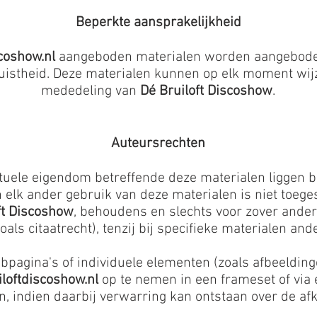
Beperkte aansprakelijkheid
coshow.nl
aangeboden materialen worden aangebode
juistheid. Deze materialen kunnen op elk moment wi
mededeling van
Dé Bruiloft Discoshow
.
Auteursrechten
ctuele eigendom betreffende deze materialen liggen b
 elk ander gebruik van deze materialen is niet toeges
ft Discoshow
, behoudens en slechts voor zover ander
als citaatrecht), tenzij bij specifieke materialen an
bpagina's of individuele elementen (zoals afbeeldinge
loftdiscoshow.nl
op te nemen in een frameset of via e
, indien daarbij verwarring kan ontstaan over de afk