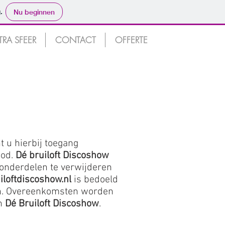
.
Nu beginnen
TRA SFEER
CONTACT
OFFERTE
sco | Allround Bruiloft DJ
nt u hierbij toegang
bod.
Dé bruiloft Discoshow
 onderdelen te verwijderen
loftdiscoshow.nl
is bedoeld
ten. Overeenkomsten worden
an
Dé Bruiloft Discoshow
.